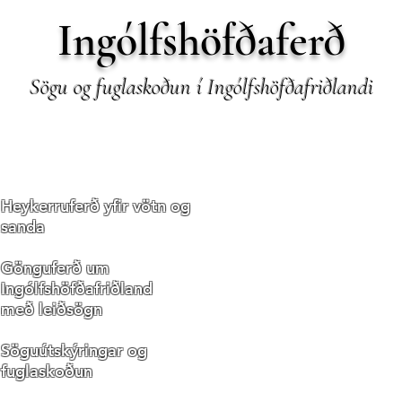
Ingólfshöfðaferð
Sögu og fuglaskoðun í Ingólfshöfðafriðlandi
Daglegar brottfarir
mánudaga til
Heykerruferð yfir vötn og
laugardaga frá því í
sanda
byrjun maí fram yfir
miðjan ágúst
Gönguferð um
Lengd ferðar alls:
Ingólfshöfðafriðland
2 1/2 klst
með leiðsögn
Þar af akstur:
Söguútskýringar og
1 klst
f
uglaskoðun