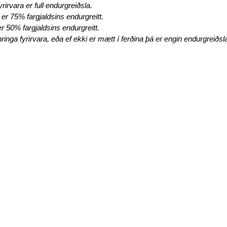
irvara er full endurgreiðsla.
er 75% fargjaldsins endurgreitt.
r 50% fargjaldsins endurgreitt.
inga fyrirvara, eða ef ekki er mætt í ferðina þá er engin endurgreiðsl