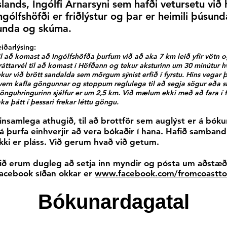
slands,
Ingólfi Arnarsyni sem hafði vetursetu við
ngólfshöfði er friðlýstur og þar er heimili
þúsunda
unda og skúma.
eiðarlýsing:
il að komast að Ingólfshöfða þurfum við að aka 7 km leið yfir vötn
ráttarvél til að komast í Höfðann og tekur aksturinn um 30 mínútur hv
ekur við brött sandalda sem mörgum sýnist erfið í fyrstu. Hins vegar þá
vern kafla göngunnar og stoppum reglulega til að segja sögur eða 
önguhringurinn sjálfur er um 2,5 km. Við mælum ekki með að fara í fe
aka þátt í þessari frekar léttu göngu.
insamlega athugið, til að brottför sem auglýst er á bók
á þurfa einhverjir að vera bókaðir í hana. Hafið samban
kki er pláss. Við gerum hvað við getum.
ið erum dugleg að setja inn myndir og pósta um aðstæðu
acebook síðan okkar er
www.facebook.com/fromcoastto
Bókunardagatal