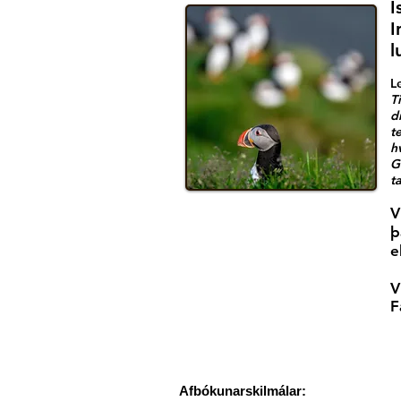
Í
I
l
L
T
d
t
h
G
t
V
þ
e
V
F
Afbókunarskilmálar: