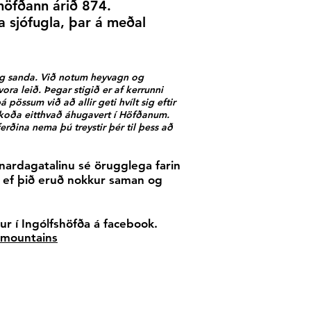
 höfðann árið 874.
 sjófugla, þar á meðal
 og sanda. Við notum heyvagn og
ora leið. Þegar stigið er af kerrunni
 pössum við að allir geti hvílt sig eftir
skoða eitthvað áhugavert í Höfðanum.
rðina nema þú treystir þér til þess að
unardagatalinu sé örugglega farin
d ef þið eruð nokkur saman og
r í Ingólfshöfða á facebook.
mountains