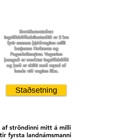
Brottfararstaður:
Ingólfshöfðabílastæðið er 2 km
fyrir sunnan þjóðveginn milli
bæjanna Hofsness og
Fagurhólsmýrar. Vegurinn
þangað er merktur Ingólfshöfði
og það er skilti með mynd af
lunda við veginn líka.
Staðsetning
af ströndinni mitt á milli
tir fyrsta landnámsmanni