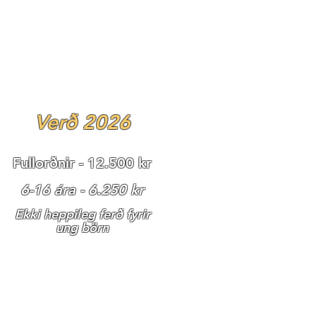
Verð 2026
Fullorðnir - 12.500 kr
6-16 ára - 6.2
50 kr
Ekki heppileg ferð fyrir
ung börn